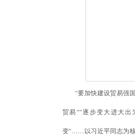
"要加快建设贸易强
贸易""逐步变大进大
变"……以习近平同志为