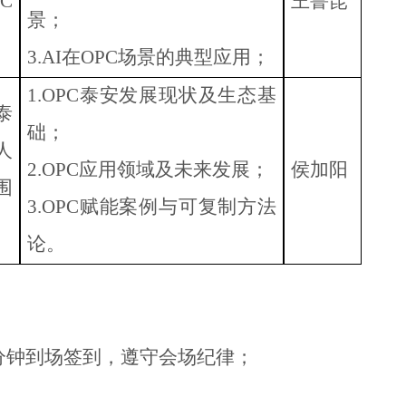
C
王鲁昆
景；
3.AI在OPC场景的典型应用；
1.OPC泰安发展现状及生态基
泰
础；
人
2.OPC应用领域及未来发展；
侯加阳
围
3.OPC赋能案例与可复制方法
论。
5分钟到场签到，遵守会场纪律；