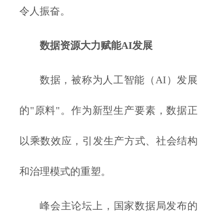
令人振奋。
数据资源大力赋能AI发展
数据，被称为人工智能（AI）发展
的"原料"。作为新型生产要素，数据正
以乘数效应，引发生产方式、社会结构
和治理模式的重塑。
峰会主论坛上，国家数据局发布的