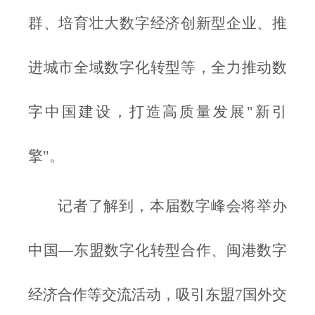
群、培育壮大数字经济创新型企业、推
进城市全域数字化转型等，全力推动数
字中国建设，打造高质量发展"新引
擎"。
记者了解到，本届数字峰会将举办
中国—东盟数字化转型合作、闽港数字
经济合作等交流活动，吸引东盟7国外交