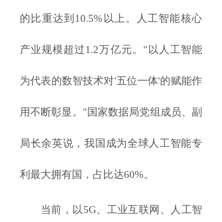
的比重达到10.5%以上。人工智能核心
产业规模超过1.2万亿元。"以人工智能
为代表的数智技术对'五位一体'的赋能作
用不断彰显。"国家数据局党组成员、副
局长余英说，我国成为全球人工智能专
利最大拥有国，占比达60%。
当前，以5G、工业互联网、人工智