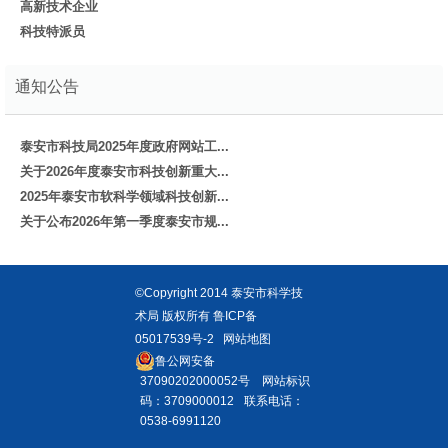
高新技术企业
科技特派员
通知公告
泰安市科技局2025年度政府网站工...
关于2026年度泰安市科技创新重大...
2025年泰安市软科学领域科技创新...
关于公布2026年第一季度泰安市规...
©Copyright 2014 泰安市科学技
术局 版权所有
鲁ICP备
05017539号-2
网站地图
鲁公网安备
37090202000052号
网站标识
码：3709000012
联系电话：
0538-6991120