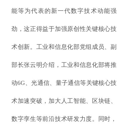
能等为代表的新一代数字技术动能强
劲，这正得益于加强原创性关键核心技
术创新。工业和信息化部党组成员、副
部长张云明介绍，工业和信息化部将推
动6G、光通信、量子通信等关键核心技
术加速突破，加大人工智能、区块链、
数字孪生等前沿技术研发力度。同时，