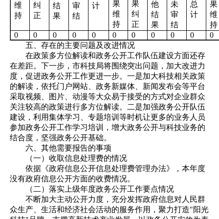
果
果
他
未
总
果
维
纠
结
审
计
维
纠
结
审
计
维
持
正
果
结
持
正
果
结
持
0
0
0
0
0
0
0
0
0
0
0
五、存在的主要问题及改进情况
在政策多方位解读和政务公开工作队伍建设方面还存
在差距。下一步，市科技局将围绕突出问题，加大改进力
度，促进政务公开工作更进一步。一是加大科技相关政策
的解读，依托门户网站、政务新媒体、新闻发布会等平台
采取视频、图片、动漫等大众易于接受的方式对企业群众
关注较高的政策进行多方位解读。二是加强政务公开队伍
建设，利用集体学习、专题培训等时机让更多的业务人员
参加政务公开工作学习培训，增大政务公开与科技业务的
结合度，坚强政务公开基础。
六、其他需要报告的事项
（一）收取信息处理费的情况
依据《政府信息公开信息处理费管理办法》，本年度
没有政府信息公开方面的收费情况。
（二）落实上级年度政务公开工作要点情况
不断加大主动公开力度，充分发挥政府信息对人民群
众生产、生活和经济社会活动的服务作用，聚力打造"阳光