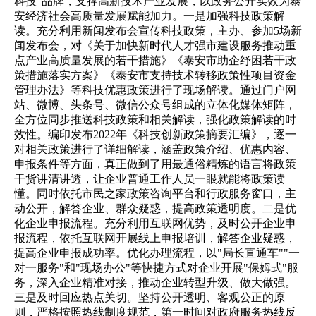
科技"品牌，支撑高新技术产业发展，以政务公开实效为泰
安经济社会高质量发展赋能加力。一是加强科技政策解
读。充分利用新闻发布会宣传科技政策，主办、参加5场新
闻发布会，对《关于加快新时代人才强市建设服务推动重
点产业高质量发展的若干措施》《泰安市助企纾困若干政
策措施落实方案》《泰安市支持技术转移政策性项目资金
管理办法》等科技优惠政策进行了现场解读。通过门户网
站、微博、头条号、微信公众号组成的立体化媒体矩阵，
全方位同步推送科技政策和相关解读，强化政策解读的时
效性。编印发布2022年《科技创新政策摘要汇编》，逐一
对相关政策进行了详细解读，涵盖政策介绍、优惠内容、
申报条件等方面，真正做到了用最通俗精炼的语言将政策
干货讲清讲透，让企业普通工作人员一眼就能将政策读
懂。同时依托市民之家政策咨询平台和行政服务窗口，主
动公开，解答企业、群众疑惑，提高政策透明度。二是优
化企业申报流程。充分利用互联网优势，及时公开企业申
报流程，依托互联网开展线上申报培训，解答企业疑惑，
提高企业申报成功率。优化办理流程，以"局长直通车""一
对一服务"和"现场办公"等快捷方式对企业开展"保姆式"服
务，深入企业精准对接，推动企业转型升级、做大做强。
三是及时回应热点关切。坚持公开透明、客观公正的原
则，严格按照热线制度规范，第一时间对政府服务热线反