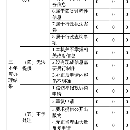
公开
0
0
0
务信息
6.
属于四类过程性
0
0
0
信息
7.属于行政执法案
0
0
0
卷
8.
属于行政查询事
0
0
0
项
1.本机关不掌握相
0
0
0
关政府信息
三、
（四）无法
2.
没有现成信息需
0
0
0
本年
提供
要另行制作
度办
3.
补正后申请内容
0
0
0
理结
仍不明确
果
1.
信访举报投诉类
0
0
0
申请
2.重复申请
0
0
0
3.要求提供公开出
0
0
0
（五）不予
版物
处理
4.无正当理由大量
0
0
0
反复申请