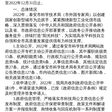
至2022年12月31日止。
一、总体情况
2022年，泰安市科学技术局（市外国专家局）以创建
国家创新型城市为总抓手，紧紧围绕新型工业化强市战
略，深入贯彻落实《中华人民共和国政府信息公开条例》
以及省、市政府信息公开部署要求，以政务公开推动政务
服务提升，持续打造"阳光科技"，为实现高水平科技自立
自强和全市高质量发展提供强有力科技支撑。
1.主动公开。2022年，通过泰安市科学技术局网站政
府信息公开专栏主动公开政府信息111条，其中履职依据类
15条、机构职能类3条、行政权力运行公开类48条、规划信
息类6条、统计信息类6条、人事信息类6条、其他法定信息
类27条。此外，通过泰安市科学技术局有关栏目公开通知
公告类信息127条，市内动态类信息115条，图片新闻2条，
相关政策类信息13条。
2.依申请公开。2022年，我局共收到政府信息公开申
请1件，申请渠道为网络，已按《政府信息公开条例》规定
及时受理并答复申请人。
3.政府信息管理。严格落实市科技局公文类信息公开
发布制度、政府信息公开保密审查制度、政策文件和解读
方案一并报批制度、舆情收集与回应机制等一系列制度要