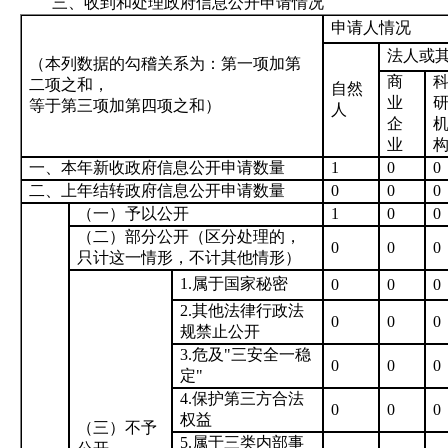
三、收到和处理政府信息公开申请情况
申请人情况
法人或
（本列数据的勾稽关系为：第一项加第
商
二项之和，
自然
业
等于第三项加第四项之和）
人
企
业
一、
本年新收政府信息公开申请数量
1
0
0
二、上年结转政府信息公开申请数量
0
0
0
（一）予以公开
1
0
0
（二）部分公开（
区分处理的，
0
0
0
只计这一情形，不计其他情形
）
1.属于国家秘密
0
0
0
2.
其他法律行政法
0
0
0
规禁止公开
3.危及"三安全一稳
0
0
0
定"
4.
保护第三方合法
0
0
0
权益
（三）不予
5.属于三类内部事