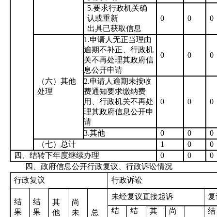
5.要求行政机关确
认或重新
0
0
0
出具已获取信息
1.申请人无正当理由
逾期不补正、行政机
0
0
0
关不再处理其政府信
息公开申请
（六）其他
2.申请人逾期未按收
处理
费通知要求缴纳费
用、行政机关不再处
0
0
0
理其政府信息公开申
请
3.其他
0
0
0
（七）总计
1
0
0
四、结转下年度继续办理
0
0
0
四、政府信息公开行政复议、行政诉讼情况
行政复议
行政诉讼
未经复议直接起诉
复
结
结
其
尚
结
结
其
尚
结
果
果
他
未
总