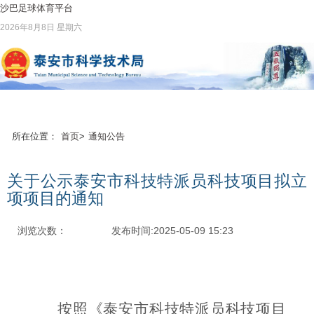
沙巴足球体育平台
2026年8月8日 星期六
所在位置：
首页
>
通知公告
关于公示泰安市科技特派员科技项目拟立
项项目的通知
浏览次数：
发布时间:2025-05-09 15:23
按照《泰安市科技特派员科技项目