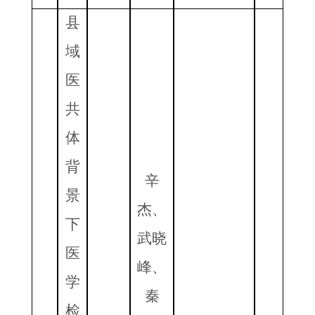
县
域
医
共
体
背
辛
景
杰、
下
武晓
医
峰、
学
秦
检