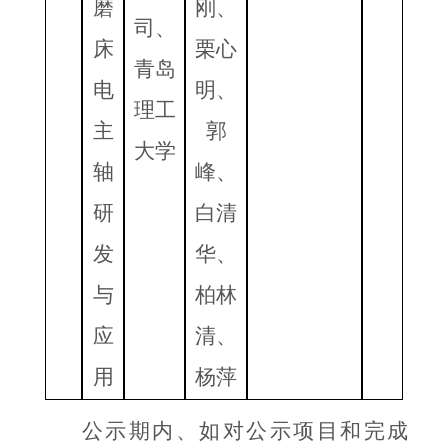
磨
刚、
司、
床
栗心
青岛
电
明、
理工
主
郭
大学
轴
峰、
研
白清
发
华、
与
柏林
应
清、
用
杨萍
公示期内、如对公示项目和完成