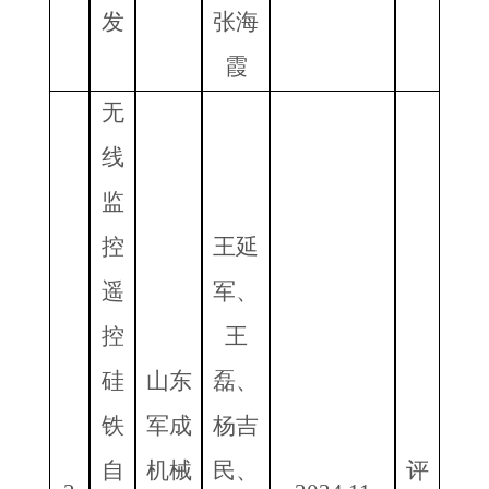
发
张海
霞
无
线
监
控
王延
遥
军、
控
王
硅
山东
磊、
铁
军成
杨吉
自
机械
民、
评