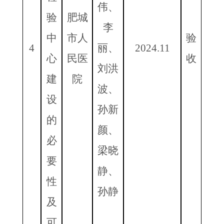
伟、
验
肥城
李
中
市人
验
4
丽、
2024.11
心
民医
收
刘洪
建
院
波、
设
孙新
的
颜、
必
梁晓
要
静、
性
孙静
及
可