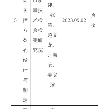
染
市质
建、
防
量技
张
验
5
控
术检
2023.09.02
涛、
收
方
验检
赵文
案
测研
龙、
的
究院
亓海
设
滨、
计
姜义
与
滨
制
定