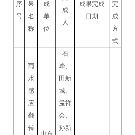
序
果
成
成果完成
完
成
号
名
单
日期
成
人
称
位
方
式
石
雨
峰、
水
田新
感
城、
应
孟祥
翻
会、
转
孙新
山东