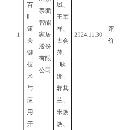
百
城、
泰鹏
叶
王军
智能
篷
祥、
评
1
家居
2024.11.30
关
古会
价
股份
键
萍、
有限
技
耿
公司
术
娜、
与
郭其
应
兰、
用
宋焕
开
焕、