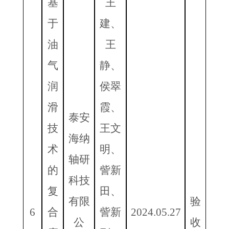
基
王
于
建、
油
王
气
静、
润
侯翠
滑
霞、
泰安
技
王文
海纳
术
明、
轴研
的
訾新
科技
复
田、
有限
验
6
合
訾新
2024.05.27
公
收