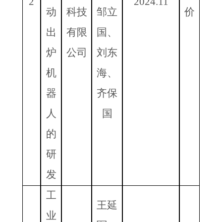
2
2024.11
动
科技
邹立
价
出
有限
国、
炉
公司
刘东
机
海、
器
齐保
人
国
的
研
发
工
王延
业