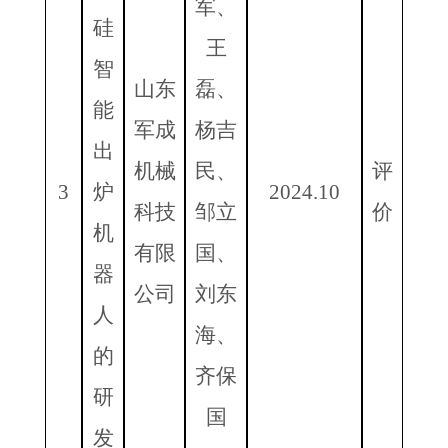
军、
硅
王
智
山东
磊、
能
军成
杨吉
出
机械
民、
评
3
炉
2024.10
科技
邹立
价
机
有限
国、
器
公司
刘东
人
海、
的
齐保
研
国
发